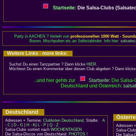
Startseite:
Die Salsa-Clubs (Salsatec
Party in AACHEN ? Verleih von
professionellen 1000 Watt - Sound
Boxen, Mischpulten etc.an Selbstabholer. Info hier:
salsatec
Weitere Links - more links:
Suchst Du einen Tanzpartner ? Dann klicke
HIER
.
Möchtest Du einen Kommentar über diesen Club abgeben ? Dann klick
..und hier gehts zur
Startseite:
Die Salsa-C
Deutschland und Österreich:
salsa
Deutschland
Österr
Adressen + Termine:
Clublisten Deutschland
, Städte:
A
- C
|
D - G
|
H - K
|
L - P
|
Q - Z
Adressen +
Salsa-Clubs sortiert nach
WOCHENTAGEN
Salsa-Clubs
Die Salsa-Discos von Deutschland:
PHOTOS !
Die Salsa-