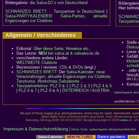
Bildergalerie:
die Salsa-DJ´s von Deutschland
Bildergaler
Hier befind
SCHWARZES BRETT:
Tanzpartner in Deutschland
|
Salsa-PARTYKALENDER: Salsa-Parties, aktuelle
SCHWARZ
Ergänzungen zur Clubliste
Tanzpartner
Allgemein / Verschiedenes
Stelle
Diskus
Editorial:
Über diese Seite, Hinweise etc..
Leser 
Das Letzte:
NEU
bei salsa.at & salsatecas.de
Gefällt
verschiedene andere Länder:
klicke
WELTWEITE Clubliste
schreib
Rezensionen / reviews:
CDs
&
DVDs
(engl.)
..oder
SCHWARZES BRETT:
Der
Salsa-Kalender: neue
hinzuf
Veranstaltungen, aktuelle Ergänzungen zur Clubliste;
MS I.E.)
Tanzkurse, Workshops,Salsaboote...
Kontak
Tanzpartnerbörse
:
PLZ 0 & 1
|
PLZ 2 & 3
|
PLZ 4 & 5
|
PLZ 6 & 7
|
PLZ 8 & 9
|
ÖSTERREICH / AUSTRIA
salsa-bayern.de/
veröffentlichen /
No part of these pages (e.g. photographies, texts) may be used, reproduced, copied,
Diese Bilder sind urheberrechtlich geschützt. Jede Verwendung nur 
Saturday, 08-Aug-2026 16:24:02 CEST Design/Copyright © 2026
salsa
.at - al
Impressum & Datenschutzerklärung
|
Diese Seite:
salsa-bayern.de/aachen/bst.htm
Dance partners
Salsa-Calendar
NEW PICTURES
Salsa