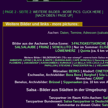
[ PAGE 2 - SEITE 2:
WEITERE BILDER - MORE PICS: CLICK HERE
]
[
NACH OBEN / PAGE UP
]
Weitere Bilder und links - more pictures:
Aachen:
Daten, Termine, Adressen (salsate
Bilder aus der Aachener Salsa-Szene:
3-FALTIGKEITSKIRCHE
SALSALAUBE
|
FRANZ
|
SENCILLITO
| Nur im Sommer:
ELIS
LÖWENHERZ
|
Quinta
(ca. 6 km v
Weitere Bilder / BILDERARCHIV ("Es war einmal": vorerst kein Salsa m
AMBIENTE LATINO
|
BLACK & WHITE
|
BUDDHA-BAR
|
CAFÉ RONCALLI
|
Dancing a
FLOWERS
|
JAKOBSHOF
|
KATAKOMBEN
|
KURHAUS
|
LA BELLA VITA LOCA
|
LA F
PAPILLON
|
STEVENS
|
TANZCENTER No.1
|
VIELHAR
Würselen:
BERKS
| Alsdorf:
CINET
Eschweiler, Archivbilder:
Bora Bora
|
Burghof
|
Sila L
Monschau:
CARAT
Benelux, Archivbilder:
Brüssel
|
Sippenaeken
(ca. 10 km von 
Salsa - Bilder aus Städten in der Umgebung
Tanzpartner im Raum Köln-Aachen:
Sal
Tanzpartner Bundesweit:
Salsa-Tanzpartner in Deutsch
Kommentar zu diesen Clubs:
Sal