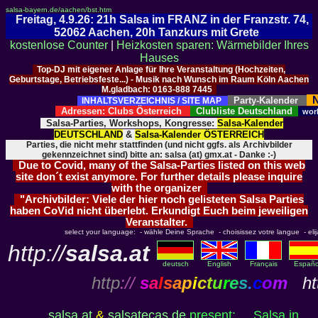
salsa-bayern.de/aachen/bst.htm
Freitag, 4.9.26: 21h Salsa im FRANZ in der Franzstr. 74,
52062 Aachen, 20h Tanzkurs mit Grete
kostenlose Counter
|
Heizkosten sparen: Wärmebilder Ihres
Hauses
Top-DJ mit eigener Anlage für Ihre Veranstaltung (Hochzeiten,
Geburtstage, Betriebsfeste...) - Musik nach Wunsch im Raum Köln Aachen
M.gladbach: 0163-888 7445
N
Party-Kalender
INHALTSVERZEICHNIS / SITE MAP
Adressen: Clubs Österreich
Clubliste Deutschland
wor
Salsa-Parties, Workshops, Kongresse:
Salsa-Kalender
DEUTSCHLAND
&
Salsa-Kalender ÖSTERREICH
Parties, die nicht mehr stattfinden (und nicht ggfs. als Archivbilder
gekennzeichnet sind) bitte an: salsa (at) gmx.at - Danke :-)
Due to Covid, many of the Salsa-Parties listed on this web
site don´t exist anymore. For further details please inquire
with the organizer
"Archivbilder: Viele der hier noch gelisteten Salsa Parties
haben CoVid nicht überlebt. Erkundigt Euch beim jeweiligen
Veranstalter.
select your language: - wähle Deine Sprache - choisissez votre langue - elija 
http://
salsa.at
deutsch
English
Français
Españo
http
://
s
a
l
s
a
p
i
c
t
u
r
e
s
.
c
o
m
htt
salsa.at
&
salsatecas.de
present:
.
Salsa in