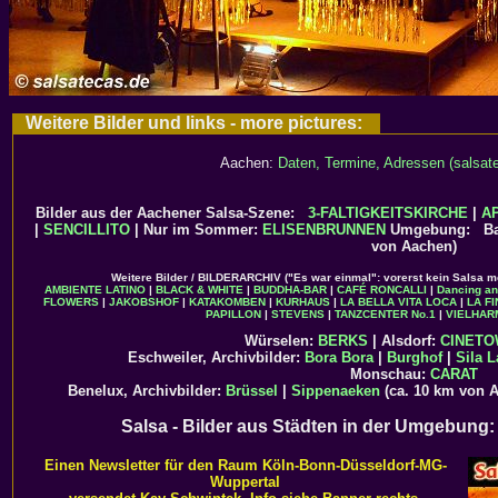
Weitere Bilder und links - more pictures:
Aachen:
Daten, Termine, Adressen (salsate
Bilder aus der Aachener Salsa-Szene:
3-FALTIGKEITSKIRCHE
|
A
|
SENCILLITO
| Nur im Sommer:
ELISENBRUNNEN
Umgebung: Bae
von Aachen)
Weitere Bilder / BILDERARCHIV ("Es war einmal": vorerst kein Salsa m
AMBIENTE LATINO
|
BLACK & WHITE
|
BUDDHA-BAR
|
CAFÉ RONCALLI
|
Dancing a
FLOWERS
|
JAKOBSHOF
|
KATAKOMBEN
|
KURHAUS
|
LA BELLA VITA LOCA
|
LA F
PAPILLON
|
STEVENS
|
TANZCENTER No.1
|
VIELHAR
Würselen:
BERKS
| Alsdorf:
CINET
Eschweiler, Archivbilder:
Bora Bora
|
Burghof
|
Sila L
Monschau:
CARAT
Benelux, Archivbilder:
Brüssel
|
Sippenaeken
(ca. 10 km von 
Salsa - Bilder aus Städten in der Umgebung
Einen Newsletter für den Raum Köln-Bonn-Düsseldorf-MG-
Wuppertal