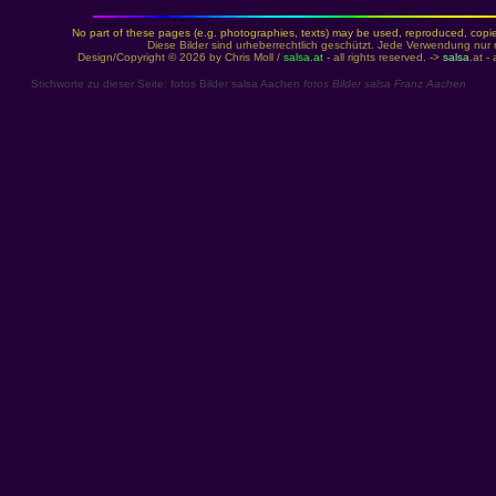
No part of these pages (e.g. photographies, texts) may be used, reproduced, copied,
Diese Bilder sind urheberrechtlich geschützt. Jede Verwendung nur 
Design/Copyright © 2026 by Chris Moll /
salsa
.at
- all rights reserved. ->
salsa
.at -
Stichworte zu dieser Seite: fotos Bilder salsa Aachen
fotos Bilder salsa Franz Aachen