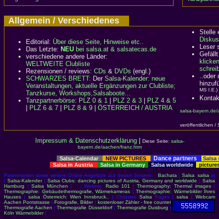
Allgemein / Verschiedenes
Stelle
Diskus
Editorial:
Über diese Seite, Hinweise etc..
Leser 
Das Letzte:
NEU
bei salsa.at & salsatecas.de
Gefällt
verschiedene andere Länder:
klicke
WELTWEITE Clubliste
schreib
Rezensionen / reviews:
CDs
&
DVDs
(engl.)
..oder
SCHWARZES BRETT:
Der
Salsa-Kalender: neue
hinzuf
Veranstaltungen, aktuelle Ergänzungen zur Clubliste;
MS I.E.)
Tanzkurse, Workshops,Salsaboote...
Kontak
Tanzpartnerbörse
:
PLZ 0 & 1
|
PLZ 2 & 3
|
PLZ 4 & 5
|
PLZ 6 & 7
|
PLZ 8 & 9
|
ÖSTERREICH / AUSTRIA
salsa-bayern.de/
veröffentlichen /
Impressum & Datenschutzerklärung
|
Diese Seite:
salsa-
bayern.de/aachen/franz.htm
Dance partners
Salsa-Calendar
NEW PICTURES
Salsa
Salsa in Austria
Salsa in Germany
Salsa worldwide
picture
Partnerseiten sowie weitere Online-Angebote auf diesen Servern:
Bachata
|
Salsa
:
salsa
.at
|
Salsa-Kalender
|
Salsa Clubs: dancing pictures of Austria, Germany and worldwide
|
Salsa
Hamburg
|
Salsa München
| - Weitere:
Radio 101
|
Thermography: Thermal images
/
Thermographie: Gebäudethermografie, Wärmekameras
|
Thermographie: Wärmebilder Ihres
Hauses
|
salsa Österreich: Wien Innsbruck..
| Chrissies
Salsa
Pages |
salsa
|
Webcam
Aachen Pontstrasse
|
Fotografie, Bilder
|
kostenloser Zähler - free counter
Thermografie Aachen
|
Thermografie Düsseldorf
|
Thermografie Duisburg
|
Köln Wärmebilder
|