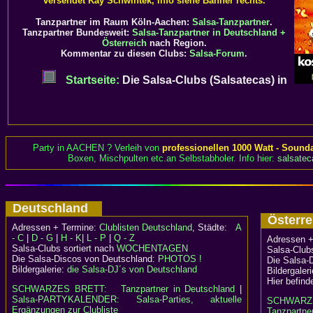
versendet Kay Schwintek, Info siehe Banner rechts.
Tanzpartner im Raum Köln-Aachen:
Salsa-Tanzpartner
.
Tanzpartner Bundesweit:
Salsa-Tanzpartner in Deutschland +
Österreich
nach Region.
Kommentar zu diesen Clubs:
Salsa-Forum
.
Startseite:
Die Salsa-Clubs (Salsatecas) in
Party in AACHEN ? Verleih von
professionellen 1000 Watt - Sound
Boxen, Mischpulten etc.an Selbstabholer. Info hier:
salsatec
Deutschland
Österr
Adressen + Termine:
Clublisten Deutschland
, Städte:
A
- C
|
D - G
|
H - K
|
L - P
|
Q - Z
Adressen +
Salsa-Clubs sortiert nach
WOCHENTAGEN
Salsa-Clubs
Die Salsa-Discos von Deutschland:
PHOTOS !
Die Salsa-
Bildergalerie:
die Salsa-DJ´s von Deutschland
Bildergaler
Hier befind
SCHWARZES BRETT:
Tanzpartner in Deutschland
|
Salsa-PARTYKALENDER: Salsa-Parties, aktuelle
SCHWARZ
Ergänzungen zur Clubliste
Tanzpartner