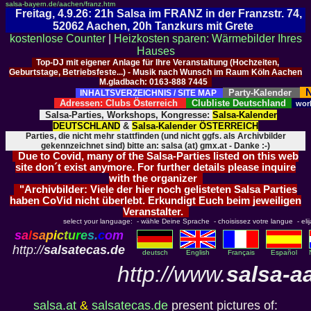
salsa-bayern.de/aachen/franz.htm
Freitag, 4.9.26: 21h Salsa im FRANZ in der Franzstr. 74,
52062 Aachen, 20h Tanzkurs mit Grete
kostenlose Counter
|
Heizkosten sparen: Wärmebilder Ihres
Hauses
Top-DJ mit eigener Anlage für Ihre Veranstaltung (Hochzeiten,
Geburtstage, Betriebsfeste...) - Musik nach Wunsch im Raum Köln Aachen
M.gladbach: 0163-888 7445
N
Party-Kalender
INHALTSVERZEICHNIS / SITE MAP
Adressen: Clubs Österreich
Clubliste Deutschland
wor
Salsa-Parties, Workshops, Kongresse:
Salsa-Kalender
DEUTSCHLAND
&
Salsa-Kalender ÖSTERREICH
Parties, die nicht mehr stattfinden (und nicht ggfs. als Archivbilder
gekennzeichnet sind) bitte an: salsa (at) gmx.at - Danke :-)
Due to Covid, many of the Salsa-Parties listed on this web
site don´t exist anymore. For further details please inquire
with the organizer
"Archivbilder: Viele der hier noch gelisteten Salsa Parties
haben CoVid nicht überlebt. Erkundigt Euch beim jeweiligen
Veranstalter.
select your language: - wähle Deine Sprache - choisissez votre langue - elija 
s
a
l
s
a
p
i
c
t
u
r
e
s
.
c
o
m
http://
salsatecas.de
deutsch
English
Français
Español
http://www.
salsa-a
salsa.at
&
salsatecas.de
present pictures of: