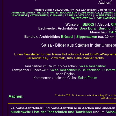
Aachen)
Weitere Bilder / BILDERARCHIV ("Es war einmal": vorerst kein 
AMBIENTE LATINO
|
BLACK & WHITE
|
BUDDHA-BAR
|
CAFÉ RONCALLI
|
Dancing a
JAKOBSHOF
|
KATAKOMBEN
|
KURHAUS
|
LA BELLA VITA LOCA
|
LA FINESTRA
|
L
TANZCENTER No.1
|
VIELHARMONI
Würselen:
BERKS
| Alsdorf:
CI
Eschweiler, Archivbilder:
Bora Bora
|
Burghof
|
Monschau:
CAR
Benelux, Archivbilder:
Brüssel
|
Sippenaeken
(ca. 10 km 
Salsa - Bilder aus Städten in der Umge
Einen Newsletter für den Raum Köln-Bonn-Düsseldorf-MG-Wupperta
versendet Kay Schwintek, Info siehe Banner rechts.
Tanzpartner im Raum Köln-Aachen:
Salsa-Tanzpartner
.
Tanzpartner Bundesweit:
Salsa-Tanzpartner in Deutschland + Österre
nach Region.
Kommentar zu diesen Clubs:
Salsa-Forum
.
Aachen:
Chrissies TIP: Du kannst nach einem Begriff auf d
(Windows) o
=> Salsa-Tanzlehrer und Salsa-Tanzkurse in Aachen und anderen 
bundesweite Liste der Tanzschulen und Tanzlehrer
und im
Salsa-