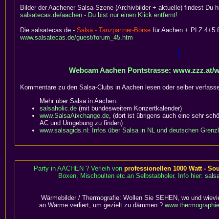
Bilder der Aachener Salsa-Szene (Archivbilder + aktuelle) findest Du hi
salsatecas.de/aachen - Du bist nur einen Klick entfernt!
Die salsatecas.de -
Salsa - Tanzpartner-Börse
für Aachen + PLZ 4+5 fi
www.salsatecas.de/guest/forum_45.htm
Webcam Aachen Pontstrasse: www.zzz.at/
Kommentare zu den Salsa-Clubs in Aachen lesen oder selber verfass
Mehr über Salsa in Aachen:
salsaholic.de
(mit bundesweitem Konzertkalender)
www.SalsaAixchange.de
, (dort ist übrigens auch eine sehr schö
AC und Umgebung zu finden)
www.salsagids.nl: Infos über Salsa in NL und deutschen Grenz
Party in AACHEN ? Verleih von
professionellen 1000 Watt - S
Boxen, Mischpulten etc.an Selbstabholer. Info hier:
sals
Wärmebilder / Thermografie: Wollen Sie SEHEN, wo und wievie
an Wärme verliert, um gezielt zu dämmen ?
www.thermographie