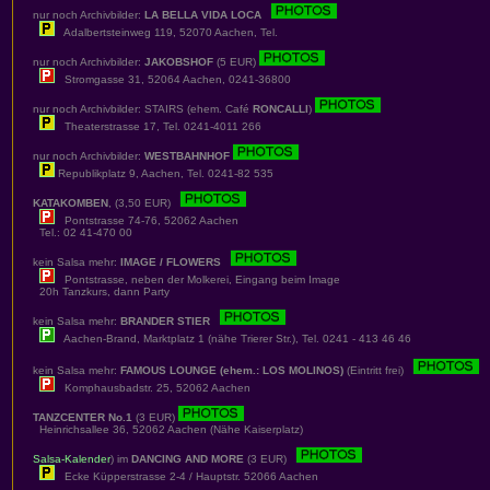
nur noch Archivbilder:
LA BELLA VIDA LOCA
Adalbertsteinweg 119, 52070 Aachen, Tel.
nur noch Archivbilder:
JAKOBSHOF
(5 EUR)
Stromgasse 31, 52064 Aachen, 0241-36800
nur noch Archivbilder: STAIRS (ehem. Café
RONCALLI
)
Theaterstrasse 17, Tel. 0241-4011 266
nur noch Archivbilder:
WESTBAHNHOF
Republikplatz 9, Aachen, Tel. 0241-82 535
KATAKOMBEN
, (3,50 EUR)
Pontstrasse 74-76, 52062 Aachen
Tel.: 02 41-470 00
kein Salsa mehr:
IMAGE / FLOWERS
Pontstrasse, neben der Molkerei, Eingang beim Image
20h Tanzkurs, dann Party
kein Salsa mehr:
BRANDER STIER
Aachen-Brand, Marktplatz 1 (nähe Trierer Str.), Tel. 0241 - 413 46 46
kein Salsa mehr:
FAMOUS LOUNGE (ehem.: LOS MOLINOS)
(Eintritt frei)
Komphausbadstr. 25, 52062 Aachen
TANZCENTER No.1
(3 EUR)
Heinrichsallee 36, 52062 Aachen (Nähe Kaiserplatz)
Salsa-Kalender
) im
DANCING AND MORE
(3 EUR)
Ecke Küpperstrasse 2-4 / Hauptstr. 52066 Aachen