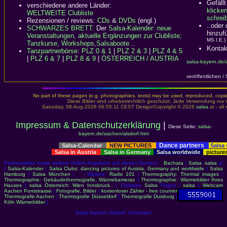
Gefällt
verschiedene andere Länder:
klicke
WELTWEITE Clubliste
schreib
Rezensionen / reviews:
CDs
&
DVDs
(engl.)
..oder
SCHWARZES BRETT:
Der
Salsa-Kalender: neue
hinzuf
Veranstaltungen, aktuelle Ergänzungen zur Clubliste;
MS I.E.)
Tanzkurse, Workshops,Salsaboote...
Kontak
Tanzpartnerbörse
:
PLZ 0 & 1
|
PLZ 2 & 3
|
PLZ 4 & 5
|
PLZ 6 & 7
|
PLZ 8 & 9
|
ÖSTERREICH / AUSTRIA
salsa-bayern.de/
veröffentlichen /
No part of these pages (e.g. photographies, texts) may be used, reproduced, copied,
Diese Bilder sind urheberrechtlich geschützt. Jede Verwendung nur 
Saturday, 08-Aug-2026 06:55:11 CEST Design/Copyright © 2026
salsa
.at - al
Impressum & Datenschutzerklärung
|
Diese Seite:
salsa-
bayern.de/aachen/alsdorf.htm
Dance partners
Salsa-Calendar
NEW PICTURES
Salsa
Salsa in Austria
Salsa in Germany
Salsa worldwide
picture
Partnerseiten sowie weitere Online-Angebote auf diesen Servern:
Bachata
|
Salsa
:
salsa
.at
|
Salsa-Kalender
|
Salsa Clubs: dancing pictures of Austria, Germany and worldwide
|
Salsa
Hamburg
|
Salsa München
| - Weitere:
Radio 101
|
Thermography: Thermal images
/
Thermographie: Gebäudethermografie, Wärmekameras
|
Thermographie: Wärmebilder Ihres
Hauses
|
salsa Österreich: Wien Innsbruck..
| Chrissies
Salsa
Pages |
salsa
|
Webcam
Aachen Pontstrasse
|
Fotografie, Bilder
|
kostenloser Zähler - free counter
Thermografie Aachen
|
Thermografie Düsseldorf
|
Thermografie Duisburg
|
Köln Wärmebilder
|
Salsa Aachen Alsdorf, Cinetower