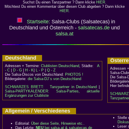
Suchst Du einen Tanzpartner ? Dann klicke
HIER
.
Möchtest Du einen Kommentar über diesen Club abgeben ? Dann klicke
HIER
.
Startseite:
Salsa-Clubs (Salsatecas) in
Deutschland und Österreich -
salsatecas.de
und
salsa.at
Deutschland
Österr
Adressen + Termine:
Clublisten Deutschland
, Städte:
A
Adressen +
- C
|
D - G
|
H - K
|
L - P
|
Q - Z
Salsa-Clubs
Die Salsa-Discos von Deutschland:
PHOTOS !
Die Salsa-
Bildergalerie:
die Salsa-DJ´s von Deutschland
Bildergaler
Hier befind
SCHWARZES BRETT:
Tanzpartner in Deutschland
|
Salsa-PARTYKALENDER: Salsa-Parties, aktuelle
SCHWARZ
Ergänzungen zur Clubliste
Tanzpartner
Allgemein / Verschiedenes
Stelle
Diskus
Editorial:
Über diese Seite, Hinweise etc..
Leser 
Das Letzte:
NEU
bei salsa.at & salsatecas.de