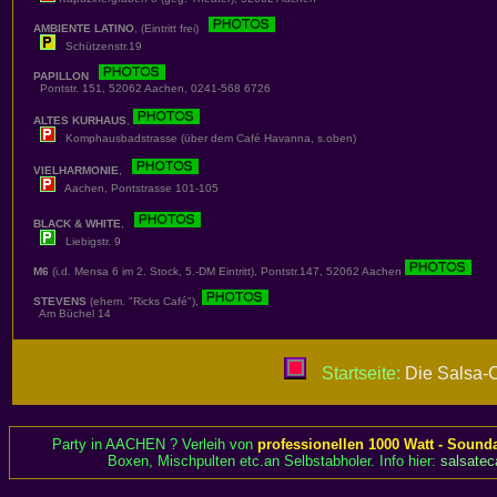
AMBIENTE LATINO
, (Eintritt frei)
Schützenstr.19
PAPILLON
Pontstr. 151, 52062 Aachen, 0241-568 6726
ALTES KURHAUS
,
Komphausbadstrasse (über dem Café Havanna, s.oben)
VIELHARMONIE
,
Aachen, Pontstrasse 101-105
BLACK & WHITE
,
Liebigstr. 9
M6
(i.d. Mensa 6 im 2. Stock, 5.-DM Eintritt), Pontstr.147, 52062 Aachen
STEVENS
(ehem. "Ricks Café"),
Am Büchel 14
Startseite:
Die Salsa-C
Party in AACHEN ? Verleih von
professionellen 1000 Watt - Sound
Boxen, Mischpulten etc.an Selbstabholer. Info hier:
salsatec