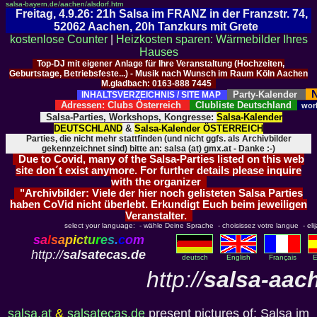
salsa-bayern.de/aachen/alsdorf.htm
Freitag, 4.9.26: 21h Salsa im FRANZ in der Franzstr. 74,
52062 Aachen, 20h Tanzkurs mit Grete
kostenlose Counter
|
Heizkosten sparen: Wärmebilder Ihres
Hauses
Top-DJ mit eigener Anlage für Ihre Veranstaltung (Hochzeiten,
Geburtstage, Betriebsfeste...) - Musik nach Wunsch im Raum Köln Aachen
M.gladbach: 0163-888 7445
N
Party-Kalender
INHALTSVERZEICHNIS / SITE MAP
Adressen: Clubs Österreich
Clubliste Deutschland
wor
Salsa-Parties, Workshops, Kongresse:
Salsa-Kalender
DEUTSCHLAND
&
Salsa-Kalender ÖSTERREICH
Parties, die nicht mehr stattfinden (und nicht ggfs. als Archivbilder
gekennzeichnet sind) bitte an: salsa (at) gmx.at - Danke :-)
Due to Covid, many of the Salsa-Parties listed on this web
site don´t exist anymore. For further details please inquire
with the organizer
"Archivbilder: Viele der hier noch gelisteten Salsa Parties
haben CoVid nicht überlebt. Erkundigt Euch beim jeweiligen
Veranstalter.
select your language: - wähle Deine Sprache - choisissez votre langue - elija 
s
a
l
s
a
p
i
c
t
u
r
e
s
.
c
o
m
http://
salsatecas.de
deutsch
English
Français
E
http://
salsa-aac
salsa.at
&
salsatecas.de
present pictures of: Salsa im