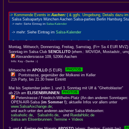
Montag, Mittwoch, Donnerstag, Freitag, Samstag, (Fr+ Sa 4 EUR MVZ)
Sonntag im Salsa Club
SENCILLITO
(ehem.: MOVIDA, Mostadstr., umg
Alexandersrasse 109, 52066 Aachen
Info: Kay - Danke :-)
Mittwochs im
APOLLO
(5 EUR)
Pontstrasse, gegenüber der Molkerei im Keller
21h Party, bis 21.30 freier Eintritt
Mai bis September jeden 1. und 3. Sonntag mit Ulf & "Ghettoblaster"
ab 21h am
ELISENBRUNNEN
:
Peterstrasse / Friedrich-Wilhelm-Platz (An den anderen Sonntagen:
OPEN-AIR-Salsa (
im Sommer !
); aktuelle Infos vor allem unter
www.SalsaAixchange.de
;
und auch unter den anderen aachener Salsa-Webseiten:
salsaholic.de
,
SalsaInfo.de
, und
RuedaHolic.de
Salsa am Elisenbrunnen: Termine + Videos
2. und 4. Freitag des Monats
APOSTO
(ehem: Besitos; Eintritt frei)