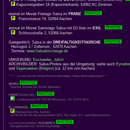
Kapuzinergraben 19 (Kapuzinerkarré), 52062 AC-Zentrum
einmal im Monat Freitags Salsa im
FRANZ
Franzstrasse 74, 52064 Aachen
einmal im Monat Samstags Salsa mit DJ Alan im
EXIL
Schlossstraße 2, 52066 Aachen
Gelegentlich: Salsa in der
DREIFALTIGKEITSKIRCHE
Herzogstr 2 / Zollernstr., 52070 Aachen
Termine:
www.SalsaAixchange.de
UMGEBUNG:
Eschweiler
,
Jülich
ARCHIVBILDER: Salsa-Photos aus der Umgebung: siehe auch
Eynatte
und
Sippenaeken (Belgien)
(ca. 12 km von Aachen)
* * * ...es war einmal: Archiv-Photos ehemaliger Salsa-Veranstaltungen* * *
BERKS
Drischer Strasse 24, 52146 Würselen
CARAT
(Eintritt frei)
Laufenstrasse 82, 52156 Monschau, Tel. 02472 86-0
EL CORAZON
Rehmannstr. 20a, Aachen
18.00-22.00 Uhr mit wechselnden DJ´s, Nov.-April, d.h. statt Elisenbrunnen
nur noch Archivbilder:
KLEJBOR´S
Königsbenden 42, 52249 Eschweiler