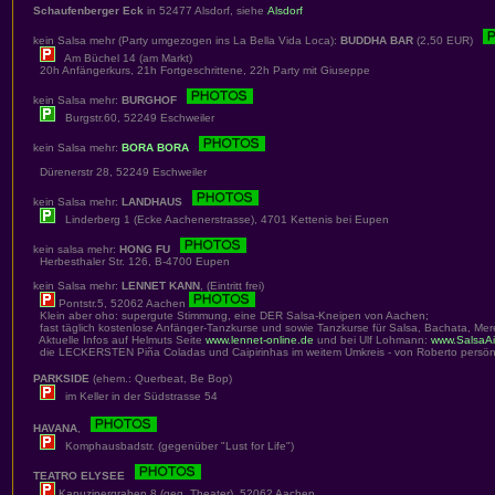
Schaufenberger Eck
in 52477 Alsdorf, siehe
Alsdorf
kein Salsa mehr (Party umgezogen ins La Bella Vida Loca):
BUDDHA BAR
(2,50 EUR)
Am Büchel 14 (am Markt)
20h Anfängerkurs, 21h Fortgeschrittene, 22h Party mit Giuseppe
kein Salsa mehr:
BURGHOF
Burgstr.60, 52249 Eschweiler
kein Salsa mehr:
BORA BORA
Dürenerstr 28, 52249 Eschweiler
kein Salsa mehr:
LANDHAUS
Linderberg 1 (Ecke Aachenerstrasse), 4701 Kettenis bei Eupen
kein salsa mehr:
HONG FU
Herbesthaler Str. 126, B-4700 Eupen
kein Salsa mehr:
LENNET KANN
, (Eintritt frei)
Pontstr.5, 52062 Aachen
Klein aber oho: supergute Stimmung, eine DER Salsa-Kneipen von Aachen;
fast täglich kostenlose Anfänger-Tanzkurse und sowie Tanzkurse für Salsa, Bachata, Me
Aktuelle Infos auf Helmuts Seite
www.lennet-online.de
und bei Ulf Lohmann:
www.SalsaA
die LECKERSTEN Piña Coladas und Caipirinhas im weitem Umkreis - von Roberto persönl
PARKSIDE
(ehem.: Querbeat, Be Bop)
im Keller in der Südstrasse 54
HAVANA
,
Komphausbadstr. (gegenüber "Lust for Life")
TEATRO ELYSEE
Kapuzinergraben 8 (geg. Theater), 52062 Aachen