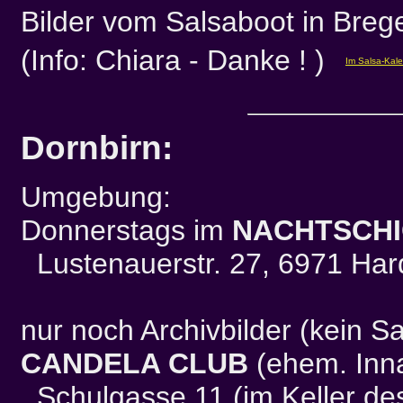
Bilder vom Salsaboot in Breg
(Info: Chiara
- Danke ! )
Dornbirn:
Umgebung:
Donnerstags im
NACHTSCH
Lustenauerstr. 27, 6971 Har
nur noch Archivbilder (kein S
CANDELA CLUB
(ehem. In
Schulgasse 11 (im Keller des