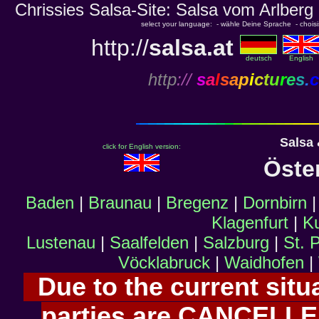
Chrissies Salsa-Site: Salsa vom Arlberg
select your language: - wähle Deine Sprache - choisiss
http://
salsa.at
deutsch
English
http
://
s
a
l
s
a
p
i
c
t
u
r
e
s
.
c
Salsa
click for English version:
Öste
Baden
|
Braunau
|
Bregenz
|
Dornbirn
Klagenfurt
|
Ku
Lustenau
|
Saalfelden
|
Salzburg
|
St. 
Vöcklabruck
|
Waidhofen
|
Due to the current situa
parties are CANCELLED.