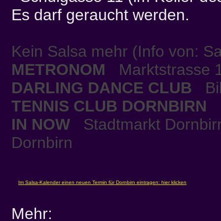
Es darf geraucht werden.
Kein Salsa mehr (Info von: Sa
METRONOM
Marktstrasse 1
DARLING DANCE CLUB
Bil
TENNIS CLUB DORNBIRN
H
IN NOW
Stadtmarkt Dornbirn
Dornbirn
Mehr: