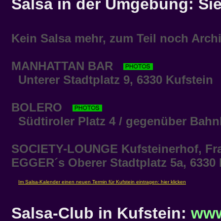
Salsa in der Umgebung: Si
Kein Salsa mehr, zum Teil noch Archi
MANHATTAN BAR
Unterer Stadtplatz 9, 6330 Kufstein
BOLERO
Südtiroler Platz 4 / gegenüber Bahn
SOCIETY-LOUNGE
Kufsteinerhof, Fra
EGGER´s
Oberer Stadtplatz 5a, 6330 
Salsa-Club in Kufstein:
www