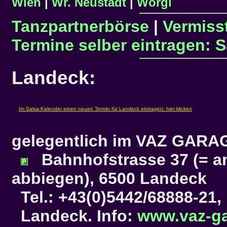
Wien
|
Wr. Neustadt
|
Wörgl
Tanzpartnerbörse
|
Vermisst
Termine selber eintragen: 
Landeck:
gelegentlich im
VAZ GARA
Bahnhofstrasse 37 (= a
abbiegen), 6500 Landeck
Tel.: +43(0)5442/68888-21,
Landeck. Info:
www.vaz-ga