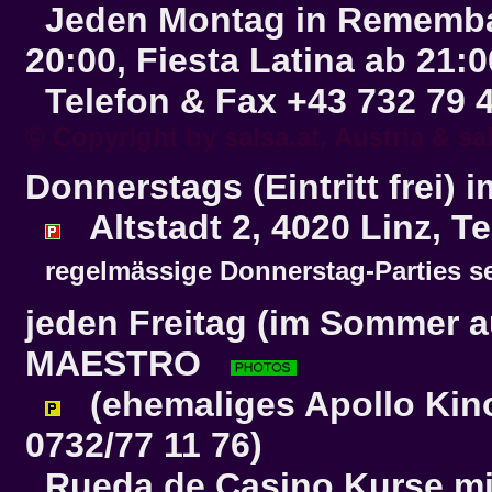
Jeden Montag in Remembar/
20:00, Fiesta Latina ab 21:0
Telefon & Fax +43 732 79 
© Copyright by
salsa.at
, Austria &
sa
Donnerstags (Eintritt frei) 
Altstadt 2, 4020 Linz, Te
regelmässige Donnerstag-Parties se
jeden Freitag (im Sommer au
MAESTRO
(ehemaliges Apollo Kino,
0732/77 11 76)
Rueda de Casino Kurse mit