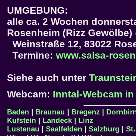
UMGEBUNG:
alle ca. 2 Wochen donnerst
Rosenheim
(Rizz Gewölbe)
Weinstraße 12, 83022 Ros
Termine:
www.salsa-rose
Siehe auch unter
Traunstei
Webcam:
Inntal-Webcam in 
Baden
|
Braunau
|
Bregenz
|
Dornbir
Kufstein
|
Landeck
|
Linz
Lustenau
|
Saalfelden
|
Salzburg
|
St