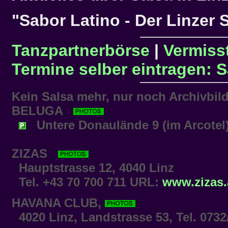
"Sabor Latino - Der Linzer 
Tanzpartnerbörse
|
Vermisst
Termine selber eintragen: 
Kein Salsa mehr, nur noch Archivbild
BELUGA
Untere Donaulände 9 (im Arcotel)
ZIZAS
Hauptstrasse 12, 4040 Linz
Tel. +43 70 700 711 URL:
www.zizas.
HAVANA CLUB
,
4020 Linz, Landstrasse 53, Tel. 0732