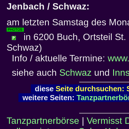
Jenbach / Schwaz:
am letzten Samstag des Mon
in 6200 Buch, Ortsteil St
Schwaz)
Info / aktuelle Termine:
www.s
siehe auch
Schwaz
und
Inn
diese
Seite durchsuchen: 
weitere Seiten:
Tanzpartnerbö
Tanzpartnerbörse
|
Vermisst 