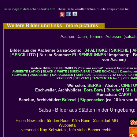
salsa-bayern.de/aachen/uferlos.htm
Diese Seite veröffentlichen / Seite abspeichern bei:
Weitere Bilder und links - more pictures:
Aachen:
Daten, Termine, Adressen (salsate
Bilder aus der Aachener Salsa-Szene:
3-FALTIGKEITSKIRCHE
|
A
|
SENCILLITO
| Nur im Sommer:
ELISENBRUNNEN
Umgebung: Bae
von Aachen)
Weitere Bilder / BILDERARCHIV ("Es war einmal": vorerst kein Salsa m
AMBIENTE LATINO
|
BLACK & WHITE
|
BUDDHA-BAR
|
CAFÉ RONCALLI
|
Dancing a
FLOWERS
|
JAKOBSHOF
|
KATAKOMBEN
|
KURHAUS
|
LA BELLA VITA LOCA
|
LA F
PAPILLON
|
STEVENS
|
TANZCENTER No.1
|
VIELHAR
Würselen:
BERKS
| Alsdorf:
CINET
Eschweiler, Archivbilder:
Bora Bora
|
Burghof
|
Sila L
Monschau:
CARAT
Benelux, Archivbilder:
Brüssel
|
Sippenaeken
(ca. 10 km von 
Salsa - Bilder aus Städten in der Umgebung:
Einen Newsletter für den Raum Köln-Bonn-Düsseldorf-MG-
Wuppertal
versendet Kay Schwintek, Info siehe Banner rechts.