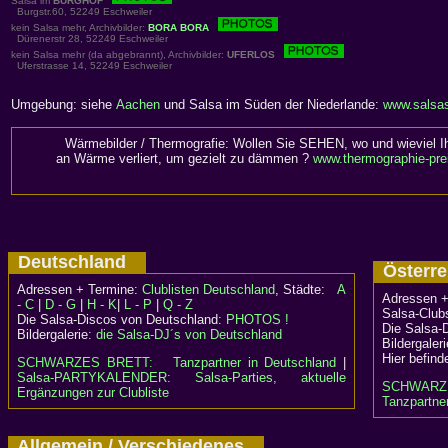
Salsa im
BURGHOF
Burgstr.60, 52249 Eschweiler
kein Salsa mehr, Archivbilder:
BORA BORA
Dürenerstr 28, 52249 Eschweiler
kein Salsa mehr (da abgebrannt), Archivbilder:
UFERLOS
Uferstrasse 14, 52249 Eschweiler
Umgebung: siehe
Aachen
und Salsa im Süden der Niederlande:
www.salsa
Wärmebilder / Thermografie: Wollen Sie SEHEN, wo und wieviel I
an Wärme verliert, um gezielt zu dämmen ?
www.thermographie-pre
Deutschland
Österr
Adressen + Termine:
Clublisten Deutschland
, Städte:
A
Adressen +
- C
|
D - G
|
H - K
|
L - P
|
Q - Z
Salsa-Clubs
Die Salsa-Discos von Deutschland:
PHOTOS !
Die Salsa-
Bildergalerie:
die Salsa-DJ´s von Deutschland
Bildergaler
Hier befind
SCHWARZES BRETT:
Tanzpartner in Deutschland
|
Salsa-PARTYKALENDER: Salsa-Parties, aktuelle
SCHWARZ
Ergänzungen zur Clubliste
Tanzpartner
Allgemein / Verschiedenes