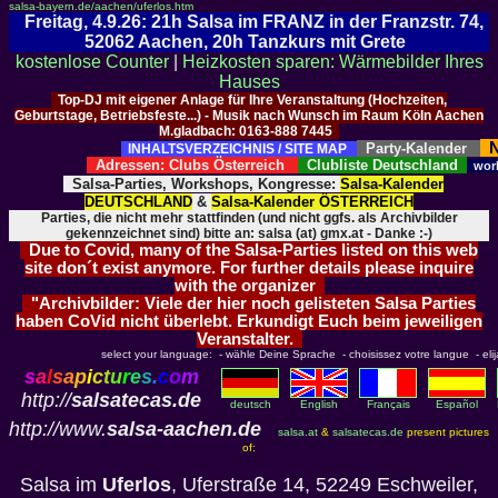
salsa-bayern.de/aachen/uferlos.htm
Freitag, 4.9.26: 21h Salsa im FRANZ in der Franzstr. 74,
52062 Aachen, 20h Tanzkurs mit Grete
kostenlose Counter
|
Heizkosten sparen: Wärmebilder Ihres
Hauses
Top-DJ mit eigener Anlage für Ihre Veranstaltung (Hochzeiten,
Geburtstage, Betriebsfeste...) - Musik nach Wunsch im Raum Köln Aachen
M.gladbach: 0163-888 7445
N
Party-Kalender
INHALTSVERZEICHNIS / SITE MAP
Adressen: Clubs Österreich
Clubliste Deutschland
wor
Salsa-Parties, Workshops, Kongresse:
Salsa-Kalender
DEUTSCHLAND
&
Salsa-Kalender ÖSTERREICH
Parties, die nicht mehr stattfinden (und nicht ggfs. als Archivbilder
gekennzeichnet sind) bitte an: salsa (at) gmx.at - Danke :-)
Due to Covid, many of the Salsa-Parties listed on this web
site don´t exist anymore. For further details please inquire
with the organizer
"Archivbilder: Viele der hier noch gelisteten Salsa Parties
haben CoVid nicht überlebt. Erkundigt Euch beim jeweiligen
Veranstalter.
select your language: - wähle Deine Sprache - choisissez votre langue - elija 
s
a
l
s
a
p
i
c
t
u
r
e
s
.
c
o
m
http://
salsatecas.de
deutsch
English
Français
Español
http://www.
salsa-aachen.de
salsa.at
&
salsatecas.de
present pictures
of:
Salsa im
Uferlos
, Uferstraße 14, 52249 Eschweiler,