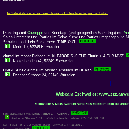
Dienstags mit
Giuseppe
und Sonntags (und gelegentlich Samstags) mit
An
Salsa Unterricht und -Parties im Salsa-Kurse und Parties umgezogen ins M
Schwimmbad; kein Salsa mehr:
TIME OUT
Markt 19, 52249 Eschweiler
einmal im Monat Freitags im
KLEJBOR´S
(6 EUR Eintritt + 4 EUR MVZ)
Königsbenden 42, 52249 Eschweiler
UMGEBUNG: einmal im Monat Samstags im
BERKS
Drischer Strasse 24, 52146 Würselen
Webcam Eschweiler: www.zzz.at/we
Eschweiler & Kreis Aachen: Verletztes Eichhörnchen gefunden
Kein Salsa mehr, Archivbilder:
SILA LA TAVERNA
Aachener Strasse 133E, 52249 Eschweiler, Telefon: 02403-8090 530
kein Salsa mehr, Archivbilder (letzte Party war am 4.11.2010):