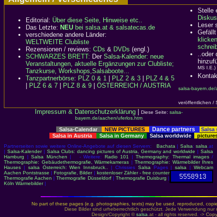
Stelle
Diskus
Editorial:
Über diese Seite, Hinweise etc..
Leser 
Das Letzte:
NEU
bei salsa.at & salsatecas.de
Gefällt
verschiedene andere Länder:
klicke
WELTWEITE Clubliste
schreib
Rezensionen / reviews:
CDs
&
DVDs
(engl.)
..oder
SCHWARZES BRETT:
Der
Salsa-Kalender: neue
hinzuf
Veranstaltungen, aktuelle Ergänzungen zur Clubliste;
MS I.E.)
Tanzkurse, Workshops,Salsaboote...
Kontak
Tanzpartnerbörse
:
PLZ 0 & 1
|
PLZ 2 & 3
|
PLZ 4 & 5
|
PLZ 6 & 7
|
PLZ 8 & 9
|
ÖSTERREICH / AUSTRIA
salsa-bayern.de/
veröffentlichen /
Impressum & Datenschutzerklärung
|
Diese Seite:
salsa-
bayern.de/aachen/uferlos.htm
Dance partners
Salsa-Calendar
NEW PICTURES
Salsa
Salsa in Austria
Salsa in Germany
Salsa worldwide
picture
Partnerseiten sowie weitere Online-Angebote auf diesen Servern:
Bachata
|
Salsa
:
salsa
.at
|
Salsa-Kalender
|
Salsa Clubs: dancing pictures of Austria, Germany and worldwide
|
Salsa
Hamburg
|
Salsa München
| - Weitere:
Radio 101
|
Thermography: Thermal images
/
Thermographie: Gebäudethermografie, Wärmekameras
|
Thermographie: Wärmebilder Ihres
Hauses
|
salsa Österreich: Wien Innsbruck..
| Chrissies
Salsa
Pages |
salsa
|
Webcam
Aachen Pontstrasse
|
Fotografie, Bilder
|
kostenloser Zähler - free counter
Thermografie Aachen
|
Thermografie Düsseldorf
|
Thermografie Duisburg
|
Köln Wärmebilder
|
No part of these pages (e.g. photographies, texts) may be used, reproduced, copied,
Diese Bilder sind urheberrechtlich geschützt. Jede Verwendung nur 
Design/Copyright ©
salsa
.at - all rights reserved. ->
Copy