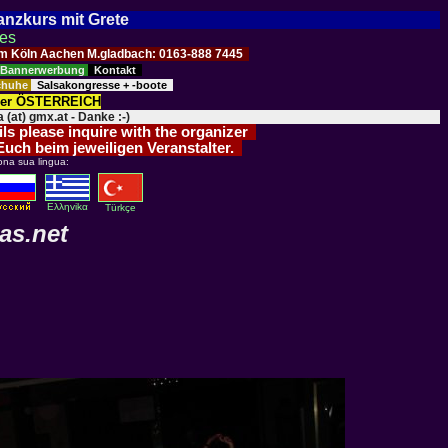
Tanzkurs mit Grete
ses
Raum Köln Aachen M.gladbach: 0163-888 7445
Bannerwerbung
Kontakt
schuhe
Salsakongresse + -boote
der ÖSTERREICH
 (at) gmx.at - Danke :-)
ils please inquire with the organizer
 Euch beim jeweiligen Veranstalter.
ona sua lingua:
Eλληvikα
Türkçe
as.net