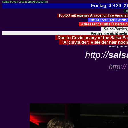
salsa-bayern.de/austria/pacos.htm
Freitag, 4.9.26:
ko
Top-DJ mit eigener Anlage für Ihre Verans
INHALTSVERZEICHNIS 
Adressen: Clubs Österre
Salsa-Parties
Parties, die nicht mehr
Due to Covid, many of the Salsa-Part
"Archivbilder: Viele der hier noch
select your la
http://
sals
http
://