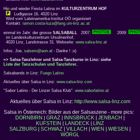
Hin und wieder Fiesta Latina im
KULTURZENTRUM HOF
Ludlgasse 16, 4020 Linz
Wird vom Lateinamerika-Institut OÖ organisiert
Kontakt:
ramon.costa-luza@lang.uni-linz.ac.at
einmal im Jahr: der grosse
SALSABALL
2007:
2009:
im Landeskulturzentrum Ursulinenhof,
4020 Linz, Landstrasse 31. Webseite:
www.salsa-linz.at
Infos: Joe,
salsero@aon.at
- Danke ! ;o)
=> Salsa-Tanzlehrer und Salsa-Tanzkurse in Linz: siehe
Liste der Tanzschulen und Tanzlehrer
.
Salsabands in Linz:
Fuego Latino
Aktuelles über Salsa in Linz:
www.salsa-linz.com
"Sabor Latino - Der Linzer Salsa Klub":
www.saborlatino.at
Aktuelles über Salsa in Linz:
http://www.salsa-linz.com
Salsa in Österreich: Bilder aus der Salsaszene - more pics:
DORNBIRN
|
GRAZ
|
INNSBRUCK
|
JENBACH
|
KUFSTEIN
|
LANDECK
|
LINZ
SALZBURG
|
SCHWAZ
|
VILLACH
|
WIEN
|
WIESEN
|
WÖRGL