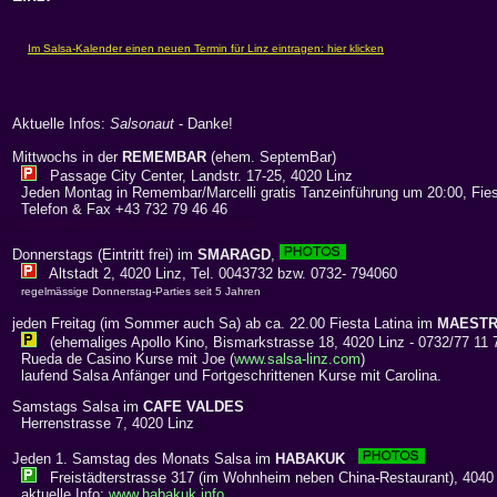
Aktuelle Infos:
Salsonaut
- Danke!
Mittwochs in der
REMEMBAR
(ehem. SeptemBar)
Passage City Center, Landstr. 17-25, 4020 Linz
Jeden Montag in Remembar/Marcelli gratis Tanzeinführung um 20:00, Fies
Telefon & Fax +43 732 79 46 46
© Copyright by
salsa.at
, Austria &
salsatecas.de
Donnerstags (Eintritt frei) im
SMARAGD
,
Altstadt 2, 4020 Linz, Tel. 0043732 bzw. 0732- 794060
regelmässige Donnerstag-Parties seit 5 Jahren
jeden Freitag (im Sommer auch Sa) ab ca. 22.00 Fiesta Latina im
MAEST
(ehemaliges Apollo Kino, Bismarkstrasse 18, 4020 Linz - 0732/77 11 
Rueda de Casino Kurse mit Joe (
www.salsa-linz.com
)
laufend Salsa Anfänger und Fortgeschrittenen Kurse mit Carolina.
Samstags Salsa im
CAFE VALDES
Herrenstrasse 7, 4020 Linz
Jeden 1. Samstag des Monats Salsa im
HABAKUK
Freistädterstrasse 317 (im Wohnheim neben China-Restaurant), 4040 
aktuelle Info:
www.habakuk.info