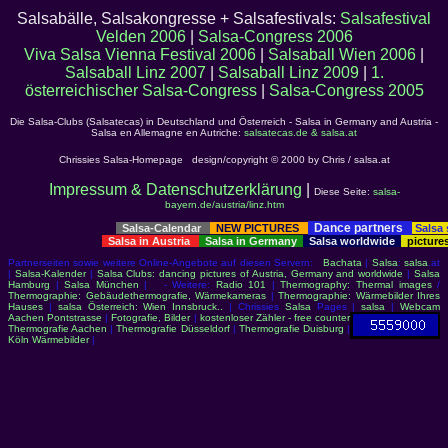
Salsabälle, Salsakongresse + Salsafestivals:
Salsafestival
Velden 2006
|
Salsa-Congress 2006
Viva Salsa Vienna Festival 2006
|
Salsaball Wien 2006
|
Salsaball Linz 2007
|
Salsaball Linz 2009
|
1.
österreichischer Salsa-Congress
|
Salsa-Congress 2005
Die Salsa-Clubs (Salsatecas) in Deutschland und Österreich - Salsa in Germany and Austria -
Salsa en Allemagne en Autriche:
salsatecas.de & salsa.at
Chrissies Salsa-Homepage design/copyright © 2000 by Chris / salsa.at
Impressum & Datenschutzerklärung
|
Diese Seite:
salsa-
bayern.de/austria/linz.htm
Dance partners
Salsa-Calendar
NEW PICTURES
Salsa
Salsa in Austria
Salsa in Germany
Salsa worldwide
picture
Partnerseiten sowie weitere Online-Angebote auf diesen Servern:
Bachata
|
Salsa
:
salsa
.at
|
Salsa-Kalender
|
Salsa Clubs: dancing pictures of Austria, Germany and worldwide
|
Salsa
Hamburg
|
Salsa München
| - Weitere:
Radio 101
|
Thermography: Thermal images
/
Thermographie: Gebäudethermografie, Wärmekameras
|
Thermographie: Wärmebilder Ihres
Hauses
|
salsa Österreich: Wien Innsbruck..
| Chrissies
Salsa
Pages |
salsa
|
Webcam
Aachen Pontstrasse
|
Fotografie, Bilder
|
kostenloser Zähler - free counter
Thermografie Aachen
|
Thermografie Düsseldorf
|
Thermografie Duisburg
|
Köln Wärmebilder
|