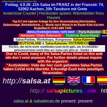
salsa-bayern.de/austria/linz.htm
Freitag, 4.9.26: 21h Salsa im FRANZ in der Franzstr. 74,
52062 Aachen, 20h Tanzkurs mit Grete
kostenlose Counter
|
Heizkosten sparen: Wärmebilder Ihres
Hauses
Top-DJ mit eigener Anlage für Ihre Veranstaltung (Hochzeiten,
Geburtstage, Betriebsfeste...) - Musik nach Wunsch im Raum Köln Aachen
M.gladbach: 0163-888 7445
N
Party-Kalender
INHALTSVERZEICHNIS / SITE MAP
Adressen: Clubs Österreich
Clubliste Deutschland
wor
Salsa-Parties, Workshops, Kongresse:
Salsa-Kalender
DEUTSCHLAND
&
Salsa-Kalender ÖSTERREICH
Parties, die nicht mehr stattfinden (und nicht ggfs. als Archivbilder
gekennzeichnet sind) bitte an: salsa (at) gmx.at - Danke :-)
Due to Covid, many of the Salsa-Parties listed on this web
site don´t exist anymore. For further details please inquire
with the organizer
"Archivbilder: Viele der hier noch gelisteten Salsa Parties
haben CoVid nicht überlebt. Erkundigt Euch beim jeweiligen
Veranstalter.
http://
salsa.at
deutsch
English
Français
Españo
http
://
s
a
l
s
a
p
i
c
t
u
r
e
s
.
c
o
m
htt
salsa.at
&
salsatecas.de
present: present: