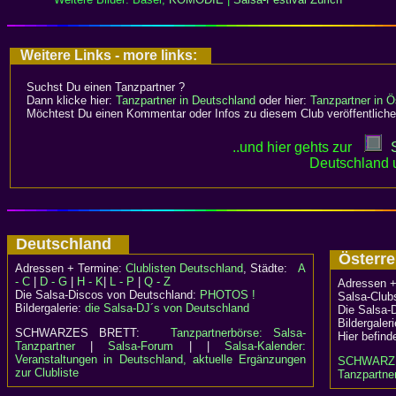
Weitere Links - more links:
Suchst Du einen Tanzpartner ?
Dann klicke hier:
Tanzpartner in Deutschland
oder hier:
Tanzpartner in Ö
Möchtest Du einen Kommentar oder Infos zu diesem Club veröffentliche
..und hier gehts zur
Deutschland 
Deutschland
Österr
Adressen + Termine:
Clublisten Deutschland
, Städte:
A
- C
|
D - G
|
H - K
|
L - P
|
Q - Z
Adressen +
Die Salsa-Discos von Deutschland:
PHOTOS !
Salsa-Clubs
Bildergalerie:
die Salsa-DJ´s von Deutschland
Die Salsa-
Bildergaler
SCHWARZES BRETT:
Tanzpartnerbörse: Salsa-
Hier befind
Tanzpartner
|
Salsa-Forum
| |
Salsa-Kalender:
Veranstaltungen in Deutschland, aktuelle Ergänzungen
SCHWARZ
zur Clubliste
Tanzpartner