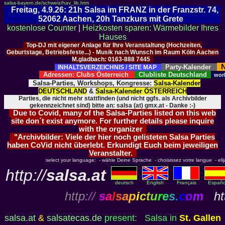
salsa-bayern.de/schweiz/hav_lib.htm
Freitag, 4.9.26: 21h Salsa im FRANZ in der Franzstr. 74,
52062 Aachen, 20h Tanzkurs mit Grete
kostenlose Counter
|
Heizkosten sparen: Wärmebilder Ihres
Hauses
Top-DJ mit eigener Anlage für Ihre Veranstaltung (Hochzeiten,
Geburtstage, Betriebsfeste...) - Musik nach Wunsch im Raum Köln Aachen
M.gladbach: 0163-888 7445
N
Party-Kalender
INHALTSVERZEICHNIS / SITE MAP
Adressen: Clubs Österreich
Clubliste Deutschland
wor
Salsa-Parties, Workshops, Kongresse:
Salsa-Kalender
DEUTSCHLAND
&
Salsa-Kalender ÖSTERREICH
Parties, die nicht mehr stattfinden (und nicht ggfs. als Archivbilder
gekennzeichnet sind) bitte an: salsa (at) gmx.at - Danke :-)
Due to Covid, many of the Salsa-Parties listed on this web
site don´t exist anymore. For further details please inquire
with the organizer
"Archivbilder: Viele der hier noch gelisteten Salsa Parties
haben CoVid nicht überlebt. Erkundigt Euch beim jeweiligen
Veranstalter.
select your language: - wähle Deine Sprache - choisissez votre langue - elija 
http://
salsa.at
deutsch
English
Français
Españo
http
://
s
a
l
s
a
p
i
c
t
u
r
e
s
.
c
o
m
htt
salsa.at
&
salsatecas.de
present: Salsa in
St. Gallen