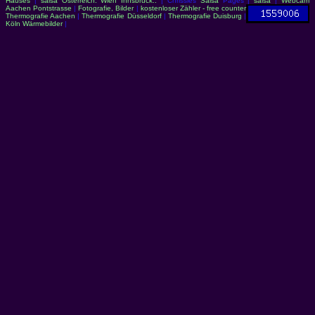
Hauses
|
salsa Österreich: Wien Innsbruck..
| Chrissies
Salsa
Pages |
salsa
|
Webcam
Aachen Pontstrasse
|
Fotografie, Bilder
|
kostenloser Zähler - free counter
Thermografie Aachen
|
Thermografie Düsseldorf
|
Thermografie Duisburg
|
Köln Wärmebilder
|