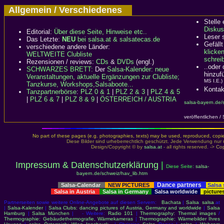
Allgemein / Verschiedenes
Stelle
Diskus
Editorial:
Über diese Seite, Hinweise etc..
Leser 
Das Letzte:
NEU
bei salsa.at & salsatecas.de
Gefällt
verschiedene andere Länder:
klicke
WELTWEITE Clubliste
schreib
Rezensionen / reviews:
CDs
&
DVDs
(engl.)
..oder
SCHWARZES BRETT:
Der
Salsa-Kalender: neue
hinzuf
Veranstaltungen, aktuelle Ergänzungen zur Clubliste;
MS I.E.)
Tanzkurse, Workshops,Salsaboote...
Kontak
Tanzpartnerbörse
:
PLZ 0 & 1
|
PLZ 2 & 3
|
PLZ 4 & 5
|
PLZ 6 & 7
|
PLZ 8 & 9
|
ÖSTERREICH / AUSTRIA
salsa-bayern.de/
veröffentlichen /
No part of these pages (e.g. photographies, texts) may be used, reproduced, copied,
Diese Bilder sind urheberrechtlich geschützt. Jede Verwendung nur 
Design/Copyright © by
salsa.at
- all rights reserved. ->
Cop
Impressum & Datenschutzerklärung
|
Diese Seite:
salsa-
bayern.de/schweiz/hav_lib.htm
Dance partners
Salsa-Calendar
NEW PICTURES
Salsa
Salsa in Austria
Salsa in Germany
Salsa worldwide
picture
Partnerseiten sowie weitere Online-Angebote auf diesen Servern:
Bachata
|
Salsa
:
salsa
.at
|
Salsa-Kalender
|
Salsa Clubs: dancing pictures of Austria, Germany and worldwide
|
Salsa
Hamburg
|
Salsa München
| - Weitere:
Radio 101
|
Thermography: Thermal images
/
Thermographie: Gebäudethermografie, Wärmekameras
|
Thermographie: Wärmebilder Ihres