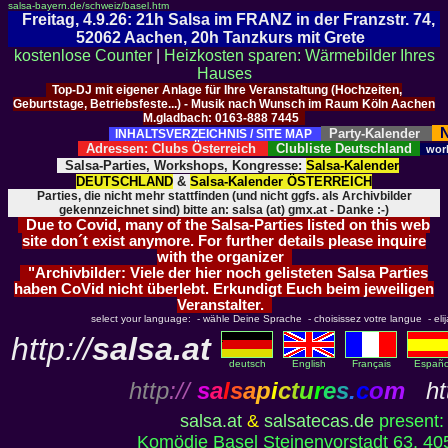
salsa-bayern.de/schweiz/basel.htm
Freitag, 4.9.26: 21h Salsa im FRANZ in der Franzstr. 74,
52062 Aachen, 20h Tanzkurs mit Grete
kostenlose Counter
|
Heizkosten sparen: Wärmebilder Ihres
Hauses
Top-DJ mit eigener Anlage für Ihre Veranstaltung (Hochzeiten,
Geburtstage, Betriebsfeste...) - Musik nach Wunsch im Raum Köln Aachen
M.gladbach: 0163-888 7445
N
Party-Kalender
INHALTSVERZEICHNIS / SITE MAP
Adressen: Clubs Österreich
Clubliste Deutschland
wor
Salsa-Parties, Workshops, Kongresse:
Salsa-Kalender
DEUTSCHLAND
&
Salsa-Kalender ÖSTERREICH
Parties, die nicht mehr stattfinden (und nicht ggfs. als Archivbilder
gekennzeichnet sind) bitte an: salsa (at) gmx.at - Danke :-)
Due to Covid, many of the Salsa-Parties listed on this web
site don´t exist anymore. For further details please inquire
with the organizer
"Archivbilder: Viele der hier noch gelisteten Salsa Parties
haben CoVid nicht überlebt. Erkundigt Euch beim jeweiligen
Veranstalter.
select your language: - wähle Deine Sprache - choisissez votre langue - elija 
http://
salsa.at
deutsch
English
Français
Españo
http
://
s
a
l
s
a
p
i
c
t
u
r
e
s
.
c
o
m
htt
salsa.at
&
salsatecas.de
present:
Komödie Basel Steinenvorstadt 63, 405