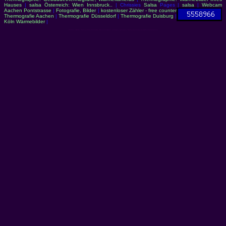
Hauses
|
salsa Österreich: Wien Innsbruck..
| Chrissies
Salsa
Pages |
salsa
|
Webcam
Aachen Pontstrasse
|
Fotografie, Bilder
|
kostenloser Zähler - free counter
Thermografie Aachen
|
Thermografie Düsseldorf
|
Thermografie Duisburg
|
Köln Wärmebilder
|
Photos / Bilder: Salsa in der Komödie, Basel Schweiz - images / pictures: Salsa basel basle Switzerland Suisse