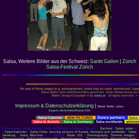
Salsa, Weitere Bilder aus der Schweiz:
Sankt Gallen
|
Zürich
Salsa-Festival Zürich
No part of these pages (e.g. photographies, texts) may be used, reproduced, copied,
Diese Bilder sind urheberrechtlich geschützt. Jede Verwendung nur 
Bilder, Design/Copyright © by
salsa.at
- all rights reserved. ->
Impressum & Datenschutzerklärung
|
Diese Seite:
salsa-
bayern.de/schweiz/basel.htm
Dance partners
Salsa-Calendar
NEW PICTURES
Salsa
Salsa in Austria
Salsa in Germany
Salsa worldwide
picture
Partnerseiten sowie weitere Online-Angebote auf diesen Servern:
Bachata
|
Salsa
:
salsa
.at
|
Salsa-Kalender
|
Salsa Clubs: dancing pictures of Austria, Germany and worldwide
|
Salsa
Hamburg
|
Salsa München
| - Weitere:
Radio 101
|
Thermography: Thermal images
/
Thermographie: Gebäudethermografie, Wärmekameras
|
Thermographie: Wärmebilder Ihres