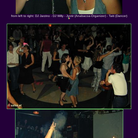
from left to right: DJ Jarzino - DJ Willy - Jyotir (Anabacoa-Organizer) - Taiti (Dancer)