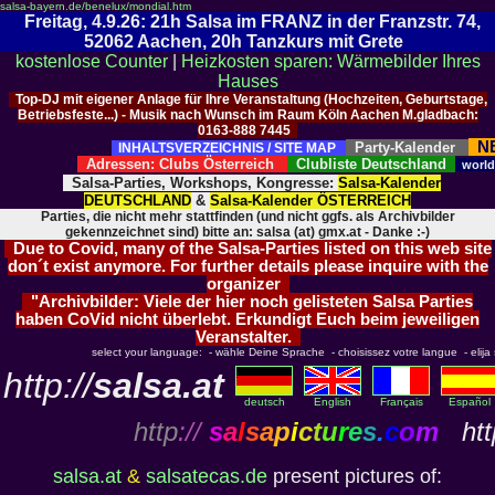
salsa-bayern.de/benelux/mondial.htm
Freitag, 4.9.26: 21h Salsa im FRANZ in der Franzstr. 74,
52062 Aachen, 20h Tanzkurs mit Grete
kostenlose Counter
|
Heizkosten sparen: Wärmebilder Ihres
Hauses
Top-DJ mit eigener Anlage für Ihre Veranstaltung (Hochzeiten, Geburtstage,
Betriebsfeste...) - Musik nach Wunsch im Raum Köln Aachen M.gladbach:
0163-888 7445
N
Party-Kalender
INHALTSVERZEICHNIS / SITE MAP
Adressen: Clubs Österreich
Clubliste Deutschland
worl
Salsa-Parties, Workshops, Kongresse:
Salsa-Kalender
DEUTSCHLAND
&
Salsa-Kalender ÖSTERREICH
Parties, die nicht mehr stattfinden (und nicht ggfs. als Archivbilder
gekennzeichnet sind) bitte an: salsa (at) gmx.at - Danke :-)
Due to Covid, many of the Salsa-Parties listed on this web site
don´t exist anymore. For further details please inquire with the
organizer
"Archivbilder: Viele der hier noch gelisteten Salsa Parties
haben CoVid nicht überlebt. Erkundigt Euch beim jeweiligen
Veranstalter.
select your language: - wähle Deine Sprache - choisissez votre langue - elija s
http://
salsa.at
deutsch
English
Français
Español
http
://
s
a
l
s
a
p
i
c
t
u
r
e
s
.
c
o
m
http
salsa.at
&
salsatecas.de
present pictures of: