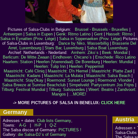
Pictures of Salsa-Clubs in Belgium:
Brussel - Brussels - Bruxelles
|
Antwerpen
|
Salsa in Eupen
|
Genk: Ritmo Latino
|
Gent
|
Hasselt: Ritmo
|
Salsa in Eynatten (Prov. Liége)
|
Salsa in Sippenaeken (Prov. Liége)
Pictures
of Salsa-Clubs in Luxemburg:
Dance by Niko, Wasserbillig
|
Brasserie Del
Arret, Luxembourg
|
Stars Bar, Luxemburg
|
Salsa Boat Luxemburg
Archief: Netherlands - Nederland:
Arnhem: Ziko´s
|
Beek: Mondial
|
Berlicum: De Witte Zwaan
|
Eindhoven: Chicano´s
|
Enschede: Rico Latino
Haarlem: Station
|
Heerlen (Voerendaal): De Borenburg
|
Heerlen: Mundial
|
Heerlen: Tulip Inn
|
Heerlen: Peppermill
Maastricht: Café Cliniq
|
Maastricht: D'n Hiemel
|
Maastricht: Platte Zaol
|
Maastricht: Kadans
|
Maastricht: La Mulata
|
Maastricht: Salsa Beach
|
Maastricht: StayOkay
|
Roermond: Sunset Lounge
|
Roermond: Vlonder
|
Salsa Breeze at Sunrise Beachclub
|
Simpelveld: Partycentrum Jos Frijns
|
Tilburg: Festival Mundial
|
Tilburg: Salsipuedes
|
Weert: Beatrix
|
Zandvoort:
Mangos
|
...MORE!
-> MORE PICTURES OF SALSA IN BENELUX:
CLICK HERE
Germany
Austri
Adresses + dates:
Club lists Germany
,
Towns:
A-G
|
H-P
|
Q-Z
Adressen + 
The Salsa discos of Germany:
PICTURES !
Salsa-Clubs 
Gallery:
die Salsa-DJ´s of Germany
The Salsa sc