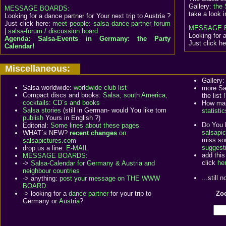
Gallery:
the 
MESSAGE BOARDS:
take a look 
Looking for a dance partner for Your next trip to Austria ?
Just click here:
meet people: salsa dance partner forum
MESSAGE 
|
salsa-forum / discussion board
Looking for a
Agenda: Salsa-Events in Germany: the Party
Just click h
Calendar!
Miscellaneous:
Gallery
Salsa worldwide:
worldwide club list
more Sa
Compact discs and books:
Salsa, south America,
the list !
cocktails: CD´s and books
How many
Salsa stories
(still in German- would You like tom
statistic
publish
Yours in English ?)
Do You l
Editorial:
Some lines about these pages
salsapic
WHAT´s NEW?
recent changes
on
miss so
salsapictures.com
suggest
drop us a line:
E-MAIL
add this
MESSAGE BOARDS:
click
he
->
Salsa-Calendar for Germany & Austria and
neighbour countries
...still 
-> anything:
post your message on THE WWW
BOARD
-> looking for a
dance partner
for your trip to
Zoe
Germany or
Austria
?