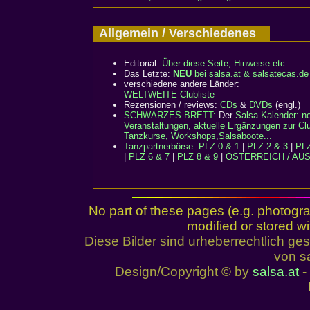
Allgemein / Verschiedenes
Editorial:
Über diese Seite, Hinweise etc..
Das Letzte:
NEU
bei salsa.at & salsatecas.de
verschiedene andere Länder:
WELTWEITE Clubliste
Rezensionen / reviews:
CDs
&
DVDs
(engl.)
SCHWARZES BRETT:
Der
Salsa-Kalender: n
Veranstaltungen, aktuelle Ergänzungen zur Clu
Tanzkurse, Workshops,Salsaboote...
Tanzpartnerbörse
:
PLZ 0 & 1
|
PLZ 2 & 3
|
PLZ
|
PLZ 6 & 7
|
PLZ 8 & 9
|
ÖSTERREICH / AU
No part of these pages (e.g. photogr
modified or stored wi
Diese Bilder sind urheberrechtlich 
von sa
Design/Copyright © by
salsa.at
- 