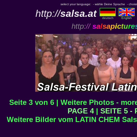
select your language: - wähle Deine Sprache - choisiss
http://
salsa.at
deutsch
English
http
://
s
a
l
s
a
p
i
c
t
u
r
e
Seite 3 von 6 | Weitere Photos - mor
PAGE 4
|
SEITE 5 -
Weitere Bilder vom LATIN CHEM Salsa