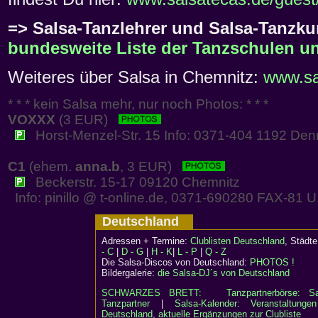
=> Salsa-Tanzlehrer und Salsa-Tanzku
bundesweite Liste der Tanzschulen un
Weiteres über Salsa in Chemnitz:
www.sa
* * * kein Salsa mehr, nur noch Photos: * * *
VOXXX
(3 EUR)
Horst-Menzel-Str. 15 Info: 0371-404 1192 Denni
C1
(ehem.
anna.b
, 3 EUR)
Beckerstr. 15-17 09120 Chemnitz
Info: pinillo @ t-online.de, 0371-690280 FAX-81
Deutschland
Adressen + Termine:
Clublisten Deutschland
, Städ
- C
|
D - G
|
H - K
|
L - P
|
Q - Z
Die Salsa-Discos von Deutschland:
PHOTOS !
Bildergalerie:
die Salsa-DJ´s von Deutschland
SCHWARZES BRETT:
Tanzpartnerbörse: Sa
Tanzpartner
|
Salsa-Kalender: Veranstaltunge
Deutschland, aktuelle Ergänzungen zur Clubliste